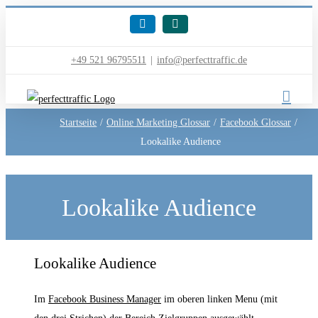
Skip
LinkedIn
Xing
to
content
+49 521 96795511
|
info@perfecttraffic.de
Startseite
Online Marketing Glossar
Facebook Glossar
Lookalike Audience
Lookalike Audience
Roman Patzke
2020-05-13T21:16:19+00:00
Lookalike Audience
Lookalike Audience
Im
Facebook Business Manager
im oberen linken Menu (mit